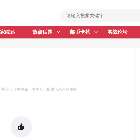
家综述
热点话题
邮币卡苑
实战论坛
首 页
邮票行情
钱币行情
名家综述
热点话题
号"用户上传并发布，本平台仅提供信息存储服务
邮币卡苑
实战论坛
新品预告
集藏资讯