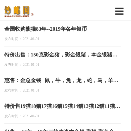
首 页
全国收购熊猫83年--2019年各年银币
发布时间： 2021-01-01
邮票行情
钱币行情
特价出售：150克彩金猪，彩金银猪，本金银猪，梅花金银猪
名家综述
发布时间： 2021-01-01
热点话题
惠售：金总金钱--鼠，牛，兔，龙，蛇，马，羊狗-猪
邮币卡苑
发布时间： 2021-01-01
实战论坛
特价售19猫18猫17猫16猫15猫14猫13猫12猫11猫10猫
新品预告
发布时间： 2021-01-01
集藏资讯