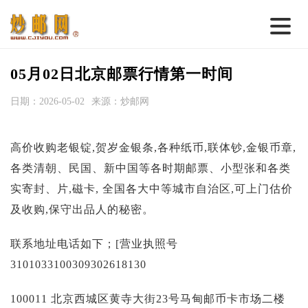
首 页
05月02日北京邮票行情第一时间
邮票行情
日期：2026-05-02
来源：炒邮网
钱币行情
高价收购老银锭,贺岁金银条,各种纸币,联体钞,金银币章,
名家综述
各类清朝、民国、新中国等各时期邮票、小型张和各类
热点话题
实寄封、片,磁卡, 全国各大中等城市自治区,可上门估价
邮币卡苑
及收购,保守出品人的秘密。
实战论坛
联系地址电话如下；[营业执照号
新品预告
3101033100309302618130
集藏资讯
100011 北京西城区黄寺大街23号马甸邮币卡市场二楼