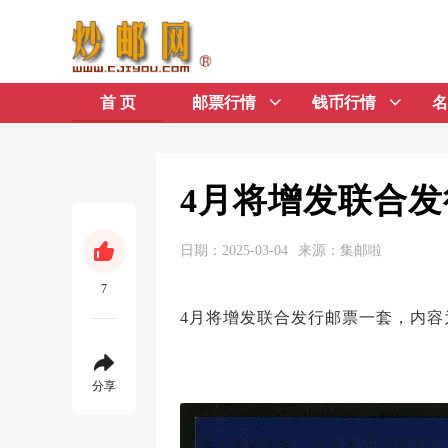
首 页
邮票行情
钱币行情
名
4月将增发联合
日期：2025-03-04
来源：集邮啦
7
4月将增发联合发行邮票一套，内容
分享