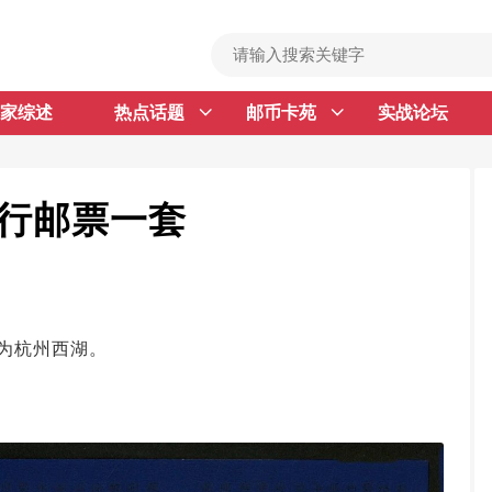
家综述
热点话题
邮币卡苑
实战论坛
首 页
邮票行情
钱币行情
发行邮票一套
名家综述
热点话题
邮币卡苑
为杭州西湖。
实战论坛
新品预告
集藏资讯