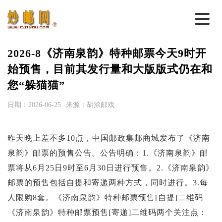
首 页
2026-8《济南泉韵》特种邮票今天9时开
邮票行情
始预售，目前其发行量和大版版式仍在和
您“躲猫猫”
钱币行情
日期：2026-06-25
来源：胡涂邮戏
名家综述
热点话题
昨天晚上差不多10点，中国邮政集邮商城发布了《济南
邮币卡苑
泉韵》邮票的预售公告。公告明确：1.《济南泉韵》邮
实战论坛
票将从6月25日9时至6月30日进行预售。2.《济南泉韵》
邮票的预售包括自提和寄递两种方式，同时进行。3.每
新品预告
人限购8套。《济南泉韵》特种邮票预售[自提]二维码
集藏资讯
《济南泉韵》特种邮票预售[寄递]二维码两个关注点：