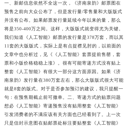
投资论坛
一、新邮信息依然不全这一次，《济南泉韵》邮票图在
预售之前向大众公布了，但是发行量/零售量和大版版式
并没有公布。如果邮票发行量延续今年以来的量，那么
将是350-400万之间。这样，大版版式就变得尤为关键。
我们知道《人工智能》邮票的发行量是378万套，而以其
11套的大版版式，实际上是有点捉襟见肘的，以前面的
文章中也分析过，见《《人工智能》套票提前售罄，套
票和小版价格稳稳上涨》。很有可能寄递方式没有贴上
整套《人工智能》有很大一部分这方面原因。如果《济
南泉韵》发行量在380万套左右，那么大版版式很大可能
就是8套的版式。对于是否参加预订的建议，我只提醒一
句：在预售期截止前可撤单。二、寄递方式的贴票问题
想必《人工智能》寄递预售没有贴用整套《人工智能》
引发消费者的不满应该有关方面也已经看到了。上一次
只是信封示意图在贴邮票处标注要贴整套《人工智能》