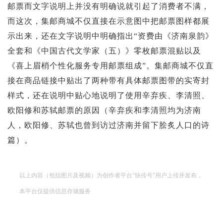
邮票而文字说明上并没有明确说就引起了消费者不满，
而这次，集邮商城不仅直接在示意图中把邮票图样都展
示出来，还在文字说明中明确指出“资费由《济南泉韵》
全套和《中国古代文学家（五）》零枚邮票混贴以及
《喜上眉梢个性化服务专用邮票组成”。集邮商城不仅直
接在商品链接中贴出了两种带有具体邮票图带的实寄封
样式，还在说明中贴心地说明了使用辛弃疾、李清照、
欧阳修和苏轼邮票的原因（辛弃疾和李清照均为济南
人，欧阳修、苏轼也曾到访过济南并留下脍炙人口的诗
篇）。
以上内容（包括图片及视频）为创作者平台"快传号"用户上传并发布，
本平台仅提供信息存储服务