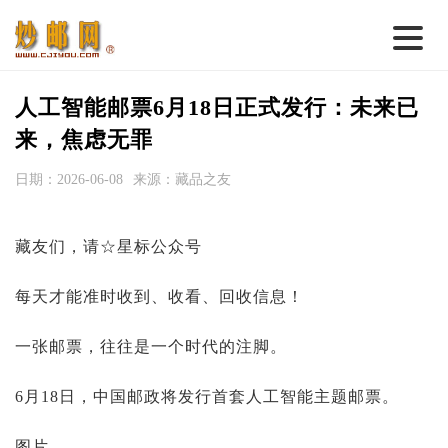
首 页
人工智能邮票6月18日正式发行：未来已
邮票行情
来，焦虑无罪
钱币行情
日期：2026-06-08
来源：藏品之友
名家综述
藏友们，请☆星标公众号
热点话题
邮币卡苑
每天才能准时收到、收看、回收信息！
实战论坛
一张邮票，往往是一个时代的注脚。
新品预告
6月18日，中国邮政将发行首套人工智能主题邮票。
集藏资讯
图片