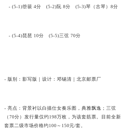
- (5-1)箜篌 4分 (5-2)阮 8分 (5-3)琴（古琴）8分
- (5-4)琵琶 10分 (5-5)三弦 70分
- 版别：影写版｜设计：邓锡清｜北京邮票厂
- 亮点：背景衬以白描仕女奏乐图，典雅飘逸；三弦
（70分）发行量仅约198万枚，为该套筋票。目前全新
套票二级市场价格约100～150元/套。