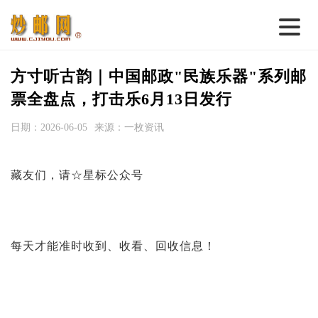
首 页
方寸听古韵｜中国邮政"民族乐器"系列邮
邮票行情
票全盘点，打击乐6月13日发行
钱币行情
日期：2026-06-05
来源：一枚资讯
名家综述
藏友们，请☆星标公众号
热点话题
邮币卡苑
实战论坛
每天才能准时收到、收看、回收信息！
新品预告
集藏资讯