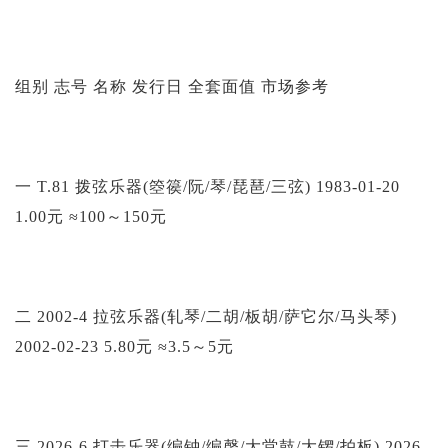
组别 志号 名称 发行日 全套面值 市场参考
一 T.81 拨弦乐器(箜篌/阮/琴/琵琶/三弦) 1983-01-20
1.00元 ≈100～150元
二 2002-4 拉弦乐器(轧琴/二胡/板胡/萨它尔/马头琴)
2002-02-23 5.80元 ≈3.5～5元
三 2026-6 打击乐器(编钟/编磬/大堂鼓/大锣/拍板) 2026-