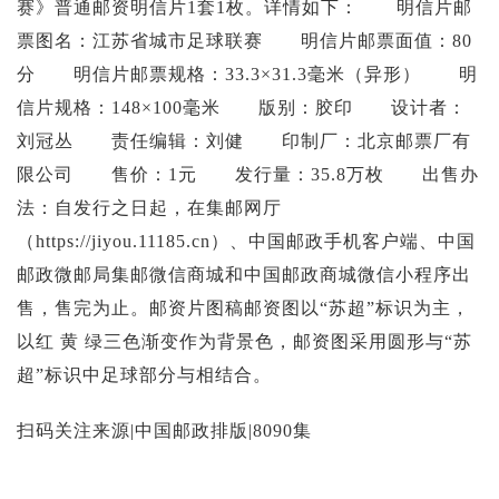
赛》普通邮资明信片1套1枚。详情如下： 明信片邮
投资论坛
票图名：江苏省城市足球联赛 明信片邮票面值：80
分 明信片邮票规格：33.3×31.3毫米（异形） 明
信片规格：148×100毫米 版别：胶印 设计者：
刘冠丛 责任编辑：刘健 印制厂：北京邮票厂有
限公司 售价：1元 发行量：35.8万枚 出售办
法：自发行之日起，在集邮网厅
（https://jiyou.11185.cn）、中国邮政手机客户端、中国
邮政微邮局集邮微信商城和中国邮政商城微信小程序出
售，售完为止。邮资片图稿邮资图以“苏超”标识为主，
以红 黄 绿三色渐变作为背景色，邮资图采用圆形与“苏
超”标识中足球部分与相结合。
扫码关注来源|中国邮政排版|8090集