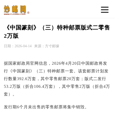
首 页
《中国篆刻》（三）特种邮票版式二零售
邮票行情
2万版
钱币行情
日期：2026-04-14
来源：方寸邮缘
名家综述
据国家邮政局官网信息，2026年4月20日中国邮政将发
热点话题
行《中国篆刻》（三）特种邮票一套。该套邮票计划发
邮币卡苑
行数量392.6万套，其中零售邮票20万套；版式二发行
实战论坛
53.2万版（折合106.4万套），其中零售2万版（折合4万
套）。
新品预告
集藏资讯
发行期6个月未出售的零售邮票将集中销毁。