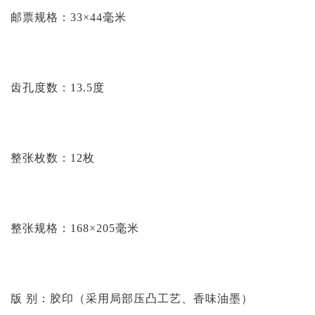
邮票规格：33×44毫米
齿孔度数：13.5度
整张枚数：12枚
整张规格：168×205毫米
版 别：胶印（采用局部压凸工艺、香味油墨）