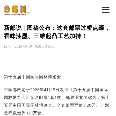
首 页
新邮说 | 图稿公布：这套邮票过桥点缀，
邮票行情
香味油墨、三维起凸工艺加持！
钱币行情
日期：2026-04-10
来源：邮one
名家综述
热点话题
邮币卡苑
第十五届中国国际园林博览会
实战论坛
中国邮政定于2026年4月15日发行《第十五届中国国际
新品预告
园林博览会》纪念邮票1套1枚。邮票图案名称为：第十
五届中国国际园林博览会。全套邮票面值1.20元。计划
集藏资讯
发行数量为420万套。