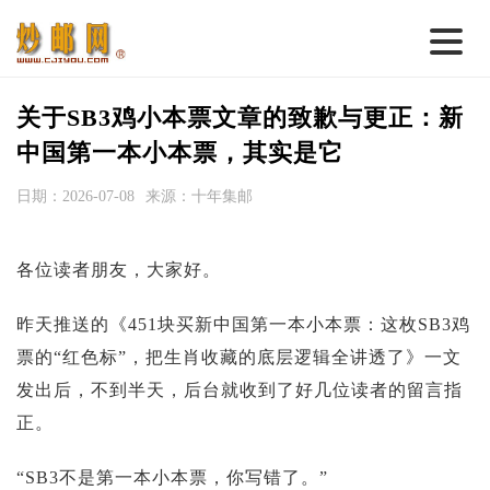
首 页
关于SB3鸡小本票文章的致歉与更正：新
邮票行情
中国第一本小本票，其实是它
钱币行情
日期：2026-07-08
来源：十年集邮
名家综述
各位读者朋友，大家好。
热点话题
邮币卡苑
昨天推送的《451块买新中国第一本小本票：这枚SB3鸡
票的“红色标”，把生肖收藏的底层逻辑全讲透了》一文
实战论坛
发出后，不到半天，后台就收到了好几位读者的留言指
新品预告
正。
集藏资讯
“SB3不是第一本小本票，你写错了。”