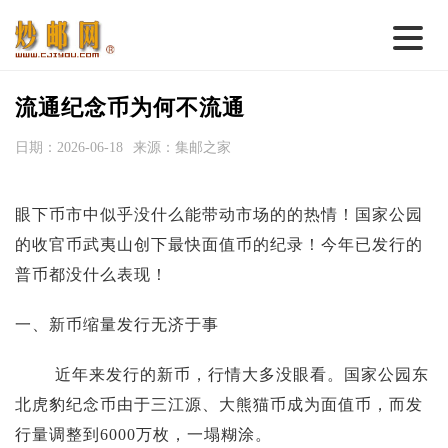
首 页
流通纪念币为何不流通
邮票行情
日期：2026-06-18
来源：集邮之家
钱币行情
眼下币市中似乎没什么能带动市场的的热情！国家公园
名家综述
的收官币武夷山创下最快面值币的纪录！今年已发行的
热点话题
普币都没什么表现！
邮币卡苑
一、新币缩量发行无济于事
实战论坛
近年来发行的新币，行情大多没眼看。国家公园东
新品预告
北虎豹纪念币由于三江源、大熊猫币成为面值币，而发
集藏资讯
行量调整到6000万枚，一塌糊涂。