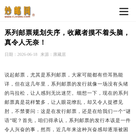
首 页
系列邮票规划失序，收藏者摸不着头脑，
邮票行情
真令人无奈！
钱币行情
日期：2026-06-18
来源：廪藏居
名家综述
说起邮票，尤其是系列邮票，大家可能都有些耳熟能
热点话题
详，但在这几年里，系列邮票的发行就像一场没有头绪
邮币卡苑
的马拉松，让人感到无比迷茫。细想一下，现在的系列
实战论坛
邮票真是花样繁多，让人眼花缭乱，却又令人捉襟见
肘，不禁要问：这是在发行邮票，还是在给我们一个“谜
新品预告
语”呢？首先，咱们得承认，系列邮票的发行本该是一件
集藏资讯
令人兴奋的事，然而，近几年来这种兴奋感却逐渐被困