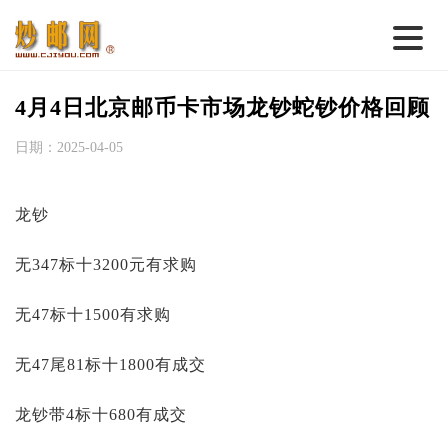
首 页
4月4日北京邮币卡市场龙钞蛇钞价格回顾
邮票行情
日期：2025-04-05
钱币行情
龙钞
名家综述
热点话题
无347标十3200元有求购
邮币卡苑
无47标十1500有求购
实战论坛
无47尾81标十1800有成交
新品预告
龙钞带4标十680有成交
集藏资讯