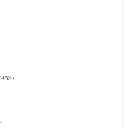
投资论坛
）
347的）
元