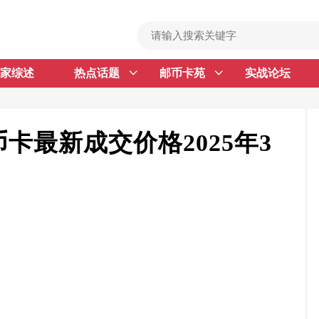
家综述
热点话题
邮币卡苑
实战论坛
首 页
邮票行情
钱币行情
卡最新成交价格2025年3
名家综述
热点话题
邮币卡苑
实战论坛
新品预告
集藏资讯