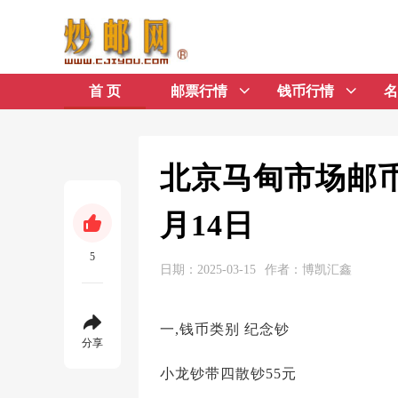
首 页
邮票行情
钱币行情
名
北京马甸市场邮币
月14日
5
日期：2025-03-15
作者：博凯汇鑫
一,钱币类别 纪念钞
分享
小龙钞带四散钞55元