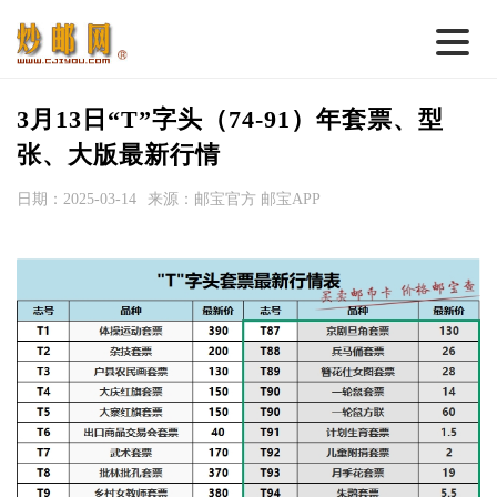
首 页
3月13日“T”字头（74-91）年套票、型
邮票行情
张、大版最新行情
钱币行情
日期：2025-03-14
来源：邮宝官方 邮宝APP
名家综述
热点话题
邮币卡苑
实战论坛
新品预告
集藏资讯