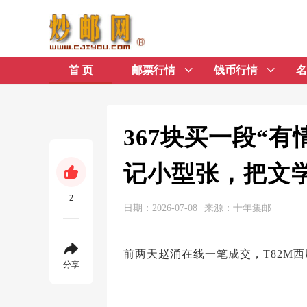
首 页
邮票行情
钱币行情
名
367块买一段“
记小型张，把文
2
日期：2026-07-08
来源：十年集邮
前两天赵涌在线一笔成交，T82M西
分享