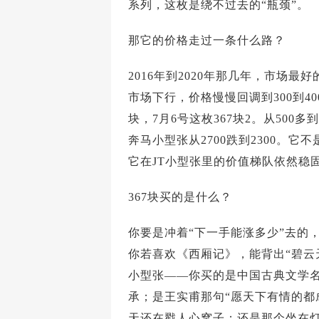
系列，这枚是绕不过去的“瓶颈”。
那它的价格走过一条什么路？
2016年到2020年那几年，市场
市场下行，价格慢慢回调到300到40
块，7月6号这枚367块2。从500多
奔马小型张从2700跌到2300。
它在JT小型张里的价值梯队依然稳
367块买的是什么？
你要是冲着“下一手能涨多少”去的
你若喜欢《西厢记》，能背出“碧云
小型张——你买的是中国古典文学名
承；是王实甫那句“愿天下有情的都
天还在戳人心窝子；还是那个坐在灯