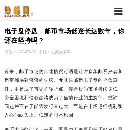
首 页
电子盘停盘，邮币市场低迷长达数年，你
邮票行情
还在坚持吗？
钱币行情
日期：2026-07-08
来源：收藏大百科
名家综述
近来，邮币市场的低迷情况可谓是让许多集邮爱好者和
热点话题
币商都感到深深的失落。尤其是邮币电子盘的停盘事
邮币卡苑
件，更是成了市场的转折点。停盘后的市场持续走低，
实战论坛
资金困境和信心崩溃成为了当前行业的主旋律。或许，
问题并不在于邮票发行量过大，而是在市场运行机制和
新品预告
人心的缺失上。低迷的根本原因
集藏资讯
邮币市场的低迷，表面上看是由于邮票和钱币的发行量