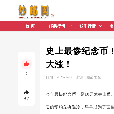
首 页
邮票行情
钱币行情
名
史上最惨纪念币！
大涨！
0
日期：2026-07-08
来源：藏品之友
今年最惨纪念币，是10元武夷山币
分享
它的预约兑换遇冷，早早成为了面