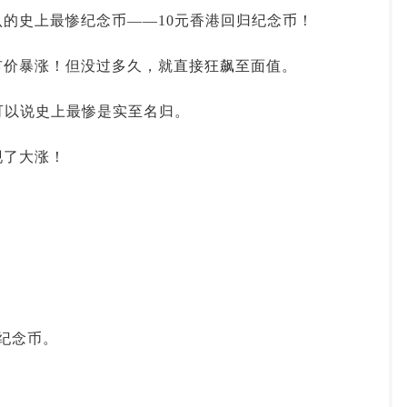
投资论坛
的史上最惨纪念币——10元香港回归纪念币！
市价暴涨！但没过多久，就直接狂飙至面值。
可以说史上最惨是实至名归。
现了大涨！
纪念币。