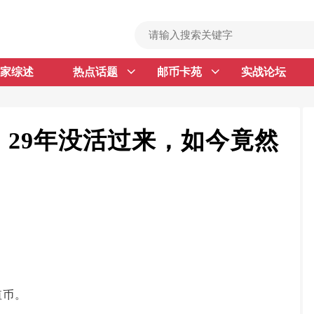
家综述
热点话题
邮币卡苑
实战论坛
首 页
邮票行情
钱币行情
29年没活过来，如今竟然
名家综述
热点话题
邮币卡苑
实战论坛
。
新品预告
值币。
集藏资讯