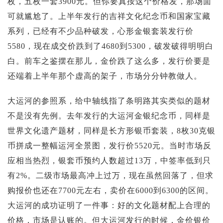
枚，五枚一套3900元。但你要真按这个价格发，那场面
可就尴尬了。上半年发行的吉祥文化纪念币和国家宝藏
系列，已经有不少品种破发，心形金银套装发行价
5580，现在成交价跌到了4680到5300，破发破得明明白
白。前车之鉴摆在那儿，金价跌了这么多，发行价要是
还端着上半年那个虚高的架子，市场分分钟教做人。
大运河的参照系，给中轴线指了条明路其实类似的题材
不是没有先例。去年发行的大运河金银纪念币，同样是
世界文化遗产题材，同样是长方形银币套装，8枚30克银
币拼成一整幅运河全景图，发行价5520元。当时市场反
应相当热烈，银套币预约人数超过13万，中签率低到只
有2%。二级市场最高冲上过万，现在虽然回落了，但求
购报价也还在7700元左右，卖价在6000到6300的区间。
大运河的成功证明了一件事：好的文化题材配上合理的
价格，市场是认账的。但大运河发行的时候，金价银价