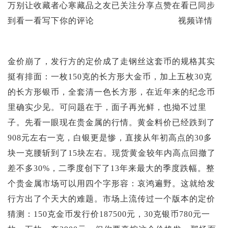
万别让收藏者心寒藏品之友已关注分享点赞在看已同步
到看一看写下你的评论 视频详情
金价崩了，发行方的定价成了走钢丝这套币的规格其实
挺有排面：一枚150克的长方形大金币，加上五枚30克
的长方形银币，全套清一色长方形，在近年来的纪念币
里确实少见。可问题在于，面子再光鲜，也拗不过里
子。先看一眼现在贵金属的行情。黄金料价已经跌到了
908元左右一克，白银更是惨，直接从年初高点的30多
块一克腰斩到了15块左右。现货黄金较年内高点回撤了
差不多30%，二季度创下了13年来最大的季度跌幅。整
个贵金属市场可以用四个字形容：哀鸿遍野。这就给发
行方出了个天大的难题。市场上流传过一个版本的定价
猜测：150克金币发行价187500元，30克银币780元一