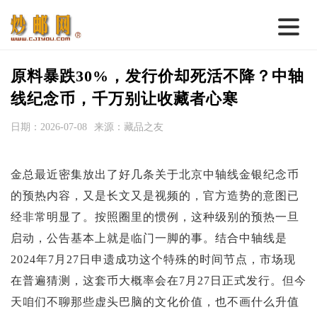
首 页
原料暴跌30%，发行价却死活不降？中轴
邮票行情
线纪念币，千万别让收藏者心寒
钱币行情
日期：2026-07-08
来源：藏品之友
名家综述
金总最近密集放出了好几条关于北京中轴线金银纪念币
热点话题
的预热内容，又是长文又是视频的，官方造势的意图已
邮币卡苑
经非常明显了。按照圈里的惯例，这种级别的预热一旦
实战论坛
启动，公告基本上就是临门一脚的事。结合中轴线是
2024年7月27日申遗成功这个特殊的时间节点，市场现
新品预告
在普遍猜测，这套币大概率会在7月27日正式发行。但今
集藏资讯
天咱们不聊那些虚头巴脑的文化价值，也不画什么升值