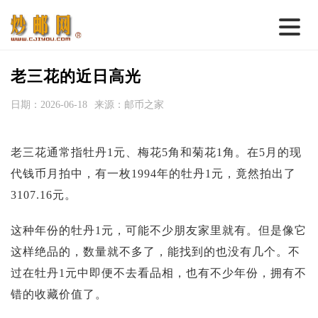
首 页
老三花的近日高光
邮票行情
日期：2026-06-18
来源：邮币之家
钱币行情
老三花通常指牡丹1元、梅花5角和菊花1角。在5月的现
名家综述
代钱币月拍中，有一枚1994年的牡丹1元，竟然拍出了
热点话题
3107.16元。
邮币卡苑
这种年份的牡丹1元，可能不少朋友家里就有。但是像它
实战论坛
这样绝品的，数量就不多了，能找到的也没有几个。不
新品预告
过在牡丹1元中即便不去看品相，也有不少年份，拥有不
错的收藏价值了。
集藏资讯