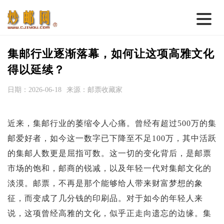
首 页
集邮行业逐渐落幕，如何让这项高雅文化
邮票行情
得以延续？
钱币行情
日期：2026-06-18
来源：邮票收藏家
名家综述
近来，集邮行业的萎缩令人心痛。曾经有超过500万的集
热点话题
邮爱好者，如今这一数字已下降至不足100万，其中活跃
邮币卡苑
的集邮人数更是屈指可数。这一切的变化背后，是邮票
实战论坛
市场的饱和，邮商的锐减，以及年轻一代对集邮文化的
淡漠。邮票，不再是那个能够给人带来财富梦想的象
新品预告
征，而变成了几分钱的印刷品。对于如今的年轻人来
集藏资讯
说，这项曾经高雅的文化，似乎正走向遗忘的边缘。集