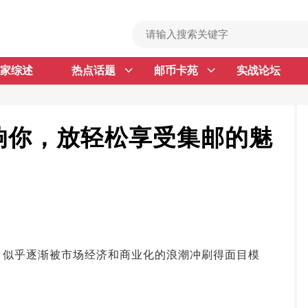
家综述
热点话题
邮币卡苑
实战论坛
首 页
邮票行情
钱币行情
响你，放轻松享受集邮的魅
名家综述
热点话题
邮币卡苑
实战论坛
，似乎逐渐被市场经济和商业化的浪潮冲刷得面目模
新品预告
集藏资讯