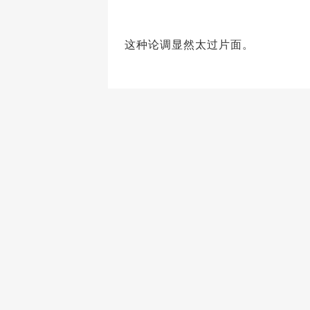
这种论调显然太过片面。
图片
集邮的魅力远不止于市场的短期表
邮票的设计、制作工艺、选题和历
无论市场如何变动，这些无形的文