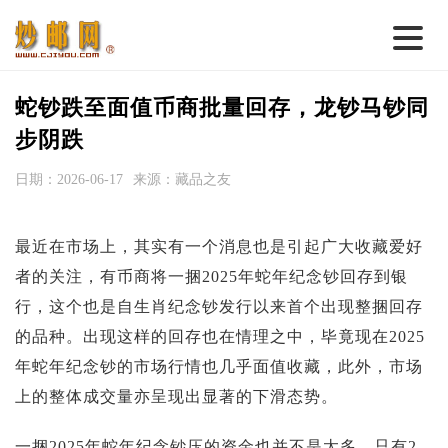
首 页
蛇钞跌至面值币商批量回存，龙钞马钞同
邮票行情
步阴跌
钱币行情
日期：2026-06-17
来源：藏品之友
名家综述
最近在市场上，其实有一个消息也是引起广大收藏爱好
热点话题
者的关注，有币商将一捆2025年蛇年纪念钞回存到银
邮币卡苑
行，这个也是自生肖纪念钞发行以来首个出现整捆回存
实战论坛
的品种。出现这样的回存也在情理之中，毕竟现在2025
年蛇年纪念钞的市场行情也几乎面值收藏，此外，市场
新品预告
上的整体成交量亦呈现出显著的下滑态势。
集藏资讯
一捆2025年蛇年纪念钞压的资金也并不是太多，只有2