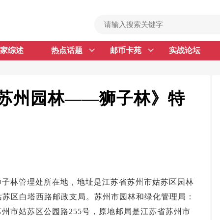
家综述
热点话题
邮币卡苑
实战论坛
首 页
邮票行情
钱币行情
0《苏州园林——狮子林》特
名家综述
热点话题
邮币卡苑
实战论坛
狮子林管理处所在地，地址是江苏省苏州市姑苏区园林
新品预告
姑苏区白塔西路邮政支局。苏州市园林和绿化管理局：
集藏资讯
州市姑苏区公园路255号，原地邮局是江苏省苏州市