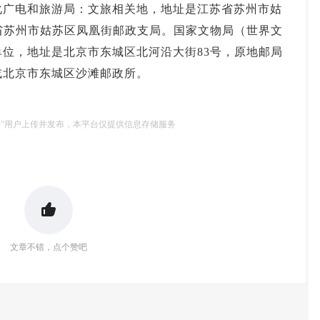
化广电和旅游局：文旅相关地，地址是江苏省苏州市姑
投资论坛
省苏州市姑苏区凤凰街邮政支局。国家文物局（世界文
位，地址是北京市东城区北河沿大街83号，原地邮局
或北京市东城区沙滩邮政所。
号"用户上传并发布，本平台仅提供信息存储服务
文章不错，点个赞吧