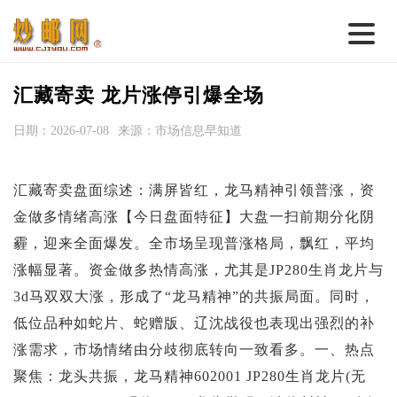
首 页
汇藏寄卖 龙片涨停引爆全场
邮票行情
日期：2026-07-08
来源：市场信息早知道
钱币行情
汇藏寄卖盘面综述：满屏皆红，龙马精神引领普涨，资
名家综述
金做多情绪高涨【今日盘面特征】大盘一扫前期分化阴
热点话题
霾，迎来全面爆发。全市场呈现普涨格局，飘红，平均
邮币卡苑
涨幅显著。资金做多热情高涨，尤其是JP280生肖龙片与
3d马双双大涨，形成了“龙马精神”的共振局面。同时，
实战论坛
低位品种如蛇片、蛇赠版、辽沈战役也表现出强烈的补
新品预告
涨需求，市场情绪由分歧彻底转向一致看多。一、热点
集藏资讯
聚焦：龙头共振，龙马精神602001 JP280生肖龙片(无