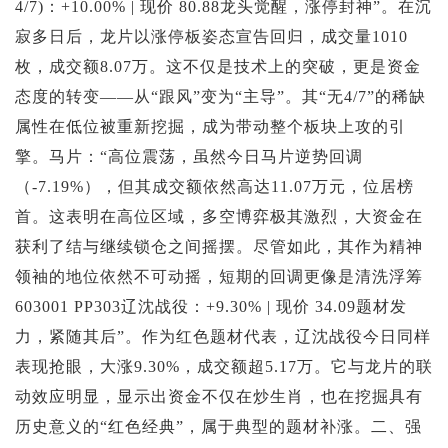
4/7)：+10.00% | 现价 80.88龙头觉醒，涨停封神”。在沉
投资论坛
寂多日后，龙片以涨停板姿态宣告回归，成交量1010
枚，成交额8.07万。这不仅是技术上的突破，更是资金
态度的转变——从“跟风”变为“主导”。其“无4/7”的稀缺
属性在低位被重新挖掘，成为带动整个板块上攻的引
擎。马片：“高位震荡，虽然今日马片逆势回调
（-7.19%），但其成交额依然高达11.07万元，位居榜
首。这表明在高位区域，多空博弈极其激烈，大资金在
获利了结与继续锁仓之间摇摆。尽管如此，其作为精神
领袖的地位依然不可动摇，短期的回调更像是清洗浮筹
603001 PP303辽沈战役：+9.30% | 现价 34.09题材发
力，紧随其后”。作为红色题材代表，辽沈战役今日同样
表现抢眼，大涨9.30%，成交额超5.17万。它与龙片的联
动效应明显，显示出资金不仅在炒生肖，也在挖掘具有
历史意义的“红色经典”，属于典型的题材补涨。二、强