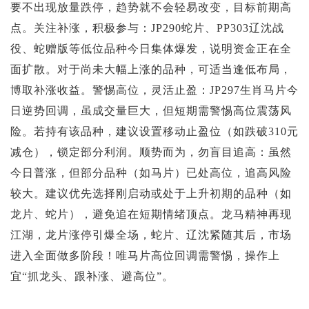
要不出现放量跌停，趋势就不会轻易改变，目标前期高
点。关注补涨，积极参与：JP290蛇片、PP303辽沈战
役、蛇赠版等低位品种今日集体爆发，说明资金正在全
面扩散。对于尚未大幅上涨的品种，可适当逢低布局，
博取补涨收益。警惕高位，灵活止盈：JP297生肖马片今
日逆势回调，虽成交量巨大，但短期需警惕高位震荡风
险。若持有该品种，建议设置移动止盈位（如跌破310元
减仓），锁定部分利润。顺势而为，勿盲目追高：虽然
今日普涨，但部分品种（如马片）已处高位，追高风险
较大。建议优先选择刚启动或处于上升初期的品种（如
龙片、蛇片），避免追在短期情绪顶点。龙马精神再现
江湖，龙片涨停引爆全场，蛇片、辽沈紧随其后，市场
进入全面做多阶段！唯马片高位回调需警惕，操作上
宜“抓龙头、跟补涨、避高位”。