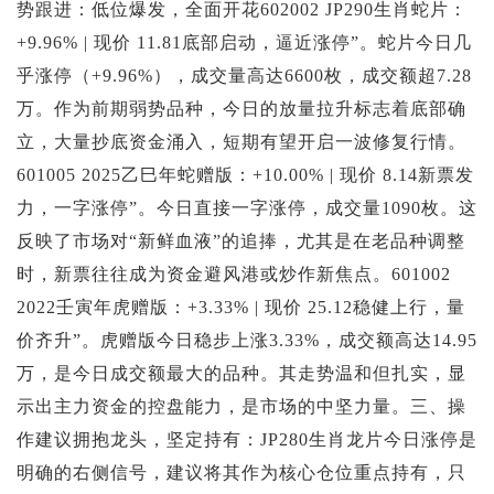
势跟进：低位爆发，全面开花602002 JP290生肖蛇片：
+9.96% | 现价 11.81底部启动，逼近涨停”。蛇片今日几
乎涨停（+9.96%），成交量高达6600枚，成交额超7.28
万。作为前期弱势品种，今日的放量拉升标志着底部确
立，大量抄底资金涌入，短期有望开启一波修复行情。
601005 2025乙巳年蛇赠版：+10.00% | 现价 8.14新票发
力，一字涨停”。今日直接一字涨停，成交量1090枚。这
反映了市场对“新鲜血液”的追捧，尤其是在老品种调整
时，新票往往成为资金避风港或炒作新焦点。601002
2022壬寅年虎赠版：+3.33% | 现价 25.12稳健上行，量
价齐升”。虎赠版今日稳步上涨3.33%，成交额高达14.95
万，是今日成交额最大的品种。其走势温和但扎实，显
示出主力资金的控盘能力，是市场的中坚力量。三、操
作建议拥抱龙头，坚定持有：JP280生肖龙片今日涨停是
明确的右侧信号，建议将其作为核心仓位重点持有，只