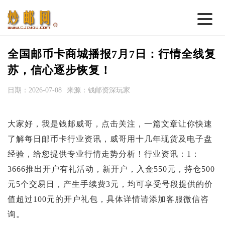
首 页
全国邮币卡商城播报7月7日：行情全线复
邮票行情
苏，信心逐步恢复！
钱币行情
日期：2026-07-08
来源：钱邮资深玩家
名家综述
大家好，我是钱邮威哥，点击关注，一篇文章让你快速
热点话题
了解每日邮币卡行业资讯，威哥用十几年现货及电子盘
邮币卡苑
经验，给您提供专业行情走势分析！行业资讯：1：
实战论坛
3666推出开户有礼活动，新开户，入金550元，持仓500
元5个交易日，产生手续费3元，均可享受号段提供的价
新品预告
值超过100元的开户礼包，具体详情请添加客服微信咨
集藏资讯
询。