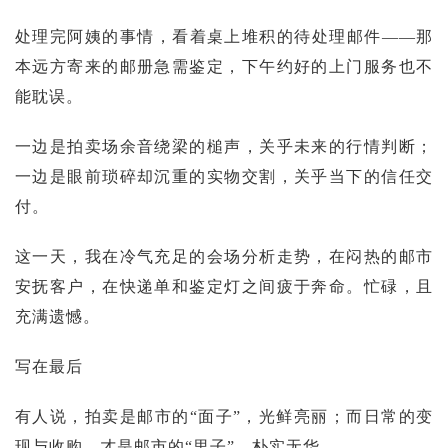
处理完阿姨的事情，看着桌上堆积的待处理邮件——那
本远方寄来的邮册急需鉴定，下午约好的上门服务也不
能耽误。
一边是拍卖场余音绕梁的槌声，关乎未来的行情判断；
一边是眼前琐碎却沉重的实物交割，关乎当下的信任交
付。
这一天，我在冷气充足的会场分析走势，在闷热的邮市
安抚客户，在快递单和鉴定灯之间疲于奔命。忙碌，且
充满遗憾。
写在最后
有人说，拍卖是邮市的“面子”，光鲜亮丽；而日常的变
现与收购，才是邮市的“里子”，朴实无华。