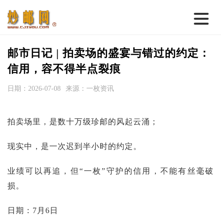
首 页
邮市日记 | 拍卖场的盛宴与错过的约定：
邮票行情
信用，容不得半点裂痕
钱币行情
日期：2026-07-08
来源：一枚资讯
名家综述
拍卖场里，是数十万级珍邮的风起云涌；
热点话题
邮币卡苑
现实中，是一次迟到半小时的约定。
实战论坛
业绩可以再追，但“一枚”守护的信用，不能有丝毫破
新品预告
损。
集藏资讯
日期：7月6日