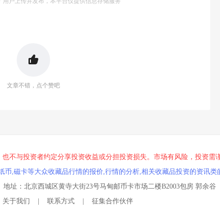
号"用户上传并发布，本平台仅提供信息存储服务
文章不错，点个赞吧
，也不与投资者约定分享投资收益或分担投资损失。市场有风险，投资需
纸币,磁卡等大众收藏品行情的报价,行情的分析,相关收藏品投资的资讯类
qq.com 地址：北京西城区黄寺大街23号马甸邮币卡市场二楼B2003包房 郭余谷
关于我们
|
联系方式
|
征集合作伙伴