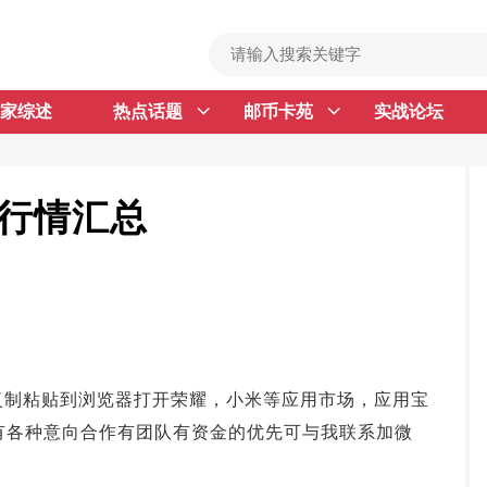
家综述
热点话题
邮币卡苑
实战论坛
首 页
邮票行情
钱币行情
日行情汇总
名家综述
热点话题
邮币卡苑
实战论坛
ng.com/网址复制粘贴到浏览器打开荣耀，小米等应用市场，应用宝
新品预告
凡有各种意向合作有团队有资金的优先可与我联系加微
集藏资讯