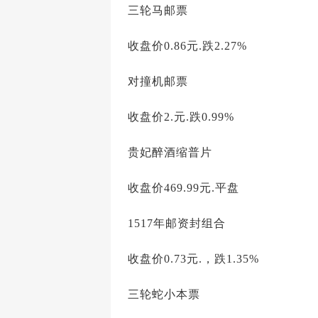
三轮马邮票
收盘价0.86元.跌2.27%
对撞机邮票
收盘价2.元.跌0.99%
贵妃醉酒缩普片
收盘价469.99元.平盘
1517年邮资封组合
收盘价0.73元.，跌1.35%
三轮蛇小本票