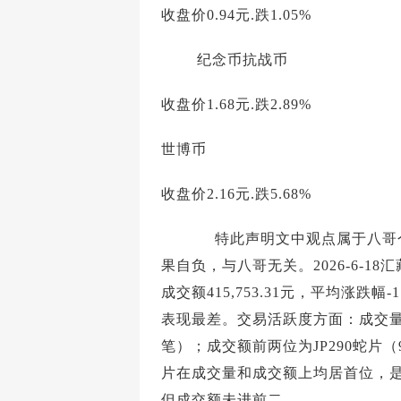
收盘价0.94元.跌1.05%
纪念币抗战币
收盘价1.68元.跌2.89%
世博币
收盘价2.16元.跌5.68%
特此声明文中观点属于八哥个人
果自负，与八哥无关。2026-6-18
成交额415,753.31元，平均涨跌幅-
表现最差。交易活跃度方面：成交量前两
笔）；成交额前两位为JP290蛇片（99,3
片在成交量和成交额上均居首位，
但成交额未进前二。