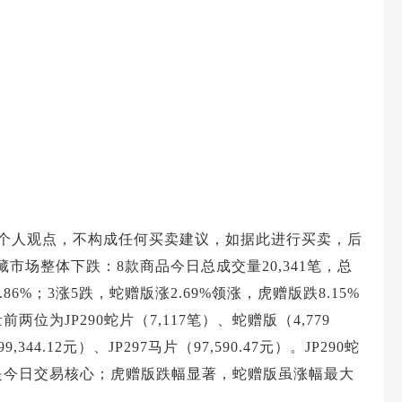
观点，不构成任何买卖建议，如据此进行买卖，后
汇藏市场整体下跌：8款商品今日总成交量20,341笔，总
1.86%；3涨5跌，蛇赠版涨2.69%领涨，虎赠版跌8.15%
位为JP290蛇片（7,117笔）、蛇赠版（4,779
44.12元）、JP297马片（97,590.47元）。JP290蛇
是今日交易核心；虎赠版跌幅显著，蛇赠版虽涨幅最大