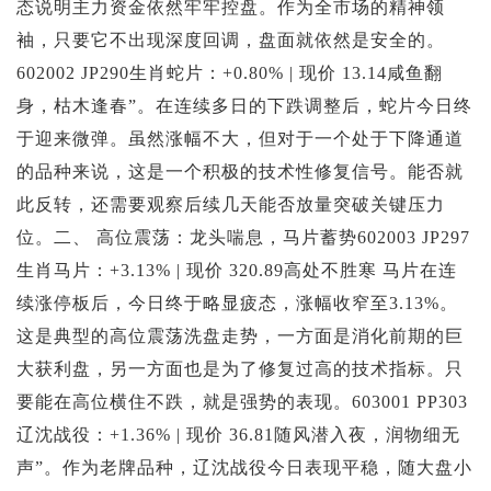
态说明主力资金依然牢牢控盘。作为全市场的精神领
投资论坛
袖，只要它不出现深度回调，盘面就依然是安全的。
602002 JP290生肖蛇片：+0.80% | 现价 13.14咸鱼翻
身，枯木逢春”。在连续多日的下跌调整后，蛇片今日终
于迎来微弹。虽然涨幅不大，但对于一个处于下降通道
的品种来说，这是一个积极的技术性修复信号。能否就
此反转，还需要观察后续几天能否放量突破关键压力
位。二、 高位震荡：龙头喘息，马片蓄势602003 JP297
生肖马片：+3.13% | 现价 320.89高处不胜寒 马片在连
续涨停板后，今日终于略显疲态，涨幅收窄至3.13%。
这是典型的高位震荡洗盘走势，一方面是消化前期的巨
大获利盘，另一方面也是为了修复过高的技术指标。只
要能在高位横住不跌，就是强势的表现。603001 PP303
辽沈战役：+1.36% | 现价 36.81随风潜入夜，润物细无
声”。作为老牌品种，辽沈战役今日表现平稳，随大盘小