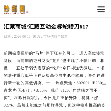
首 页
汇藏商城/汇藏互动金标蛇赠刀617
邮票行情
日期：2026-06-18
来源：市场信息早知道
钱币行情
前期极度强势的“马片”停下狂奔的脚步，进入高位慢涨
名家综述
阶段；而前期的绝对龙头“龙片”也出现了小幅回调。相
热点话题
反，一直处于弱势震荡的“蛇片”今日却逆势微红。市场
邮币卡苑
的炒作重心似乎正在从极高位向中低位转移，资金在进
行新一轮的高低切换。一、 热点聚焦：602001 JP280生
实战论坛
肖龙片(无4/7)：+3.50% | 现价 81.10“猝然临之而不
新品预告
惊”。在昨日沉寂后，今日龙片重拾升势，稳健上涨
集藏资讯
3.5%。虽然未能像之前那样暴涨，但这种稳步推高的姿