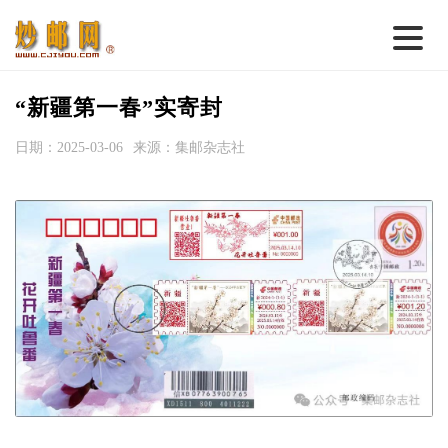
首 页
“新疆第一春”实寄封
邮票行情
日期：2025-03-06
来源：集邮杂志社
钱币行情
名家综述
热点话题
邮币卡苑
实战论坛
新品预告
集藏资讯