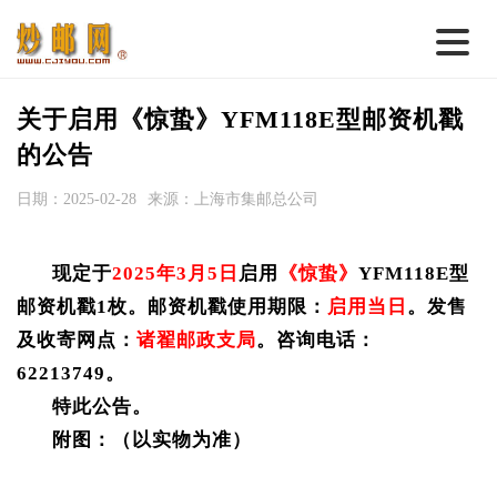
首 页
关于启用《惊蛰》YFM118E型邮资机戳
邮票行情
的公告
钱币行情
日期：2025-02-28
来源：上海市集邮总公司
名家综述
现定于
202
5
年
3
月
5
日
启用
《惊蛰》
YFM118E型
热点话题
邮资机戳1枚。
邮资机
戳使用期限：
启用当日
。发售
邮币卡苑
及收寄网点：
诸翟
邮政支局
。
咨询电话：
实战论坛
62213749。
特此公告。
新品预告
附图：（以实物为准）
集藏资讯