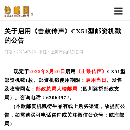
首 页
关于启用《击鼓传声》CX51型邮资机戳
邮票行情
的公告
钱币行情
日期：2025-02-28
来源：上海市集邮总公司
名家综述
现定于
2025年3月20日
启用
《击鼓传声》
CX51型
热点话题
邮资机
戳1枚。邮资机戳使用期限：
启用当日
。发售
邮币卡苑
及收寄网点：
邮政总局大楼邮局
（四川路桥邮政支
实战论坛
局）。咨询电话：63063972。
(本款邮资机戳衍生品有线上购买渠道，故提前公
新品预告
告，如需购买可电话咨询或关注微信公众号：航海邮
集藏资讯
局）