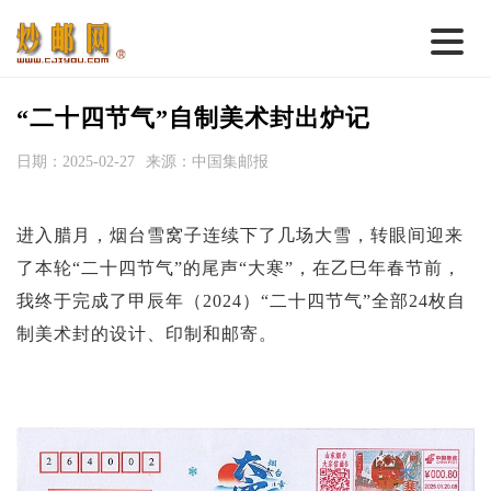
首 页
“二十四节气”自制美术封出炉记
邮票行情
日期：2025-02-27
来源：中国集邮报
钱币行情
进入腊月，烟台雪窝子连续下了几场大雪，转眼间迎来
名家综述
了本轮“二十四节气”的尾声“大寒”，在乙巳年春节前，
热点话题
我终于完成了甲辰年（2024）“二十四节气”全部24枚自
邮币卡苑
制美术封的设计、印制和邮寄。
实战论坛
新品预告
集藏资讯