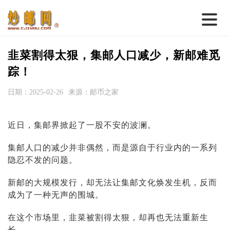
首 页
韭菜割得太狠，集邮人口减少，新邮难觅
邮票行情
踪！
钱币行情
日期：2025-02-26
来源：邮币之家
名家综述
近日，集邮界掀起了一股不安的波澜。
热点话题
集邮人口的减少并非偶然，而是源自于行业内的一系列
邮币卡苑
隐忍不发的问题。
实战论坛
新邮的大规模发行，却无法让集邮文化焕发生机，反而
新品预告
成为了一种无声的围城。
集藏资讯
在这个市场里，韭菜被割得太狠，却再也无法重新生
长。