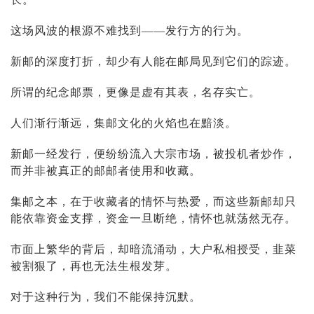
投资论坛
这场风波的根源不难找到——发行方的行为。
新邮的深度打折，却少有人能在邮局见到它们的踪迹。
所谓的纪念邮票，更像是虚有其表，名存实亡。
人们渐行渐远，集邮文化的火焰也在黯淡。
新邮一经发行，便纷纷流入大宗市场，被投机者炒作，
而并非被真正的邮邮者使用和收藏。
集邮之本，在于收藏者的情怀与热爱，而这些新邮却只
能依靠资金支撑，资金一旦断绝，情怀也就荡然无存。
市面上繁华的背后，却暗流涌动，大户
私相授受
，韭菜
被割狠了，再也无法生根发芽。
对于这种行为，我们不能保持沉默。