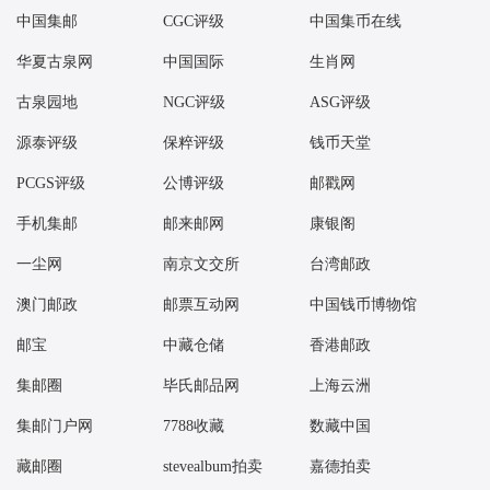
中国集邮
CGC评级
中国集币在线
华夏古泉网
中国国际
生肖网
古泉园地
NGC评级
ASG评级
源泰评级
保粹评级
钱币天堂
PCGS评级
公博评级
邮戳网
手机集邮
邮来邮网
康银阁
一尘网
南京文交所
台湾邮政
澳门邮政
邮票互动网
中国钱币博物馆
邮宝
中藏仓储
香港邮政
集邮圈
毕氏邮品网
上海云洲
集邮门户网
7788收藏
数藏中国
藏邮圈
stevealbum拍卖
嘉德拍卖