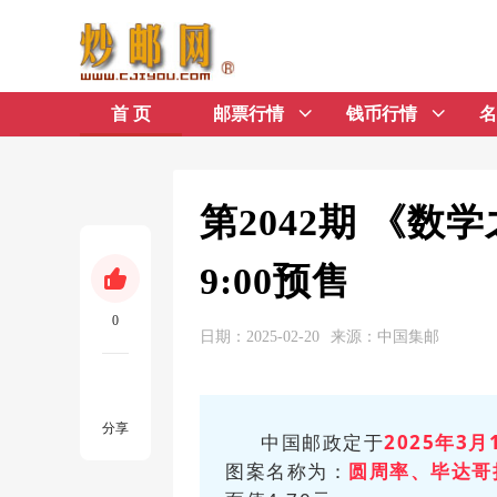
首 页
邮票行情
钱币行情
名
第2042期 《
9:00预售
0
日期：2025-02-20
来源：中国集邮
分享
中国邮政定于
2025年3月
图案名称为：
圆周率、
毕达哥