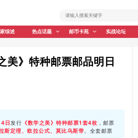
家综述
热点话题
邮币卡苑
实战论坛
首 页
邮票行情
钱币行情
数学之美》特种邮票邮品明日
名家综述
热点话题
邮币卡苑
实战论坛
新品预告
14日
发行
《
数学之美
》特种邮票1套4枚
，邮票
拉斯定理
、欧拉公式、莫比乌斯带
。全套邮票
集藏资讯