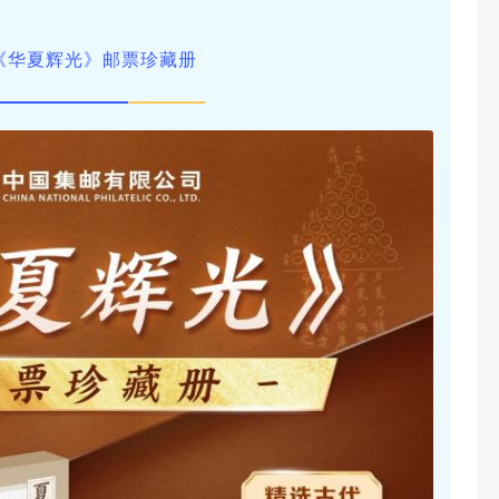
《华夏辉光》邮票珍藏册