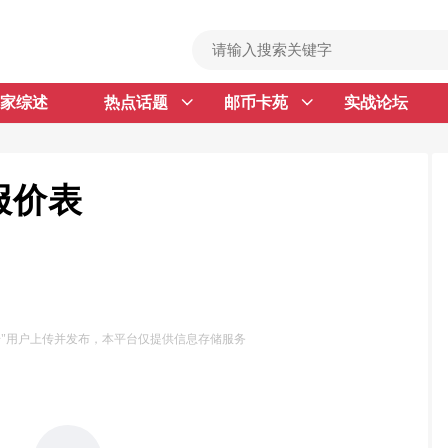
家综述
热点话题
邮币卡苑
实战论坛
首 页
邮票行情
钱币行情
报价表
名家综述
热点话题
邮币卡苑
号"用户上传并发布，本平台仅提供信息存储服务
实战论坛
新品预告
集藏资讯