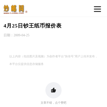
首 页
4月25日钞王纸币报价表
邮票行情
日期：2009-04-25
钱币行情
名家综述
以上内容（包括图片及视频）为创作者平台"快传号"用户上传并发布，
热点话题
本平台仅提供信息存储服务
邮币卡苑
实战论坛
新品预告
集藏资讯
文章不错，点个赞吧