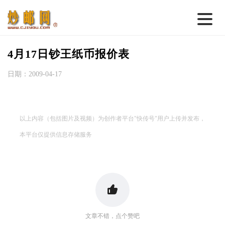
首 页
4月17日钞王纸币报价表
邮票行情
日期：2009-04-17
钱币行情
名家综述
以上内容（包括图片及视频）为创作者平台"快传号"用户上传并发布，
热点话题
本平台仅提供信息存储服务
邮币卡苑
实战论坛
新品预告
集藏资讯
文章不错，点个赞吧