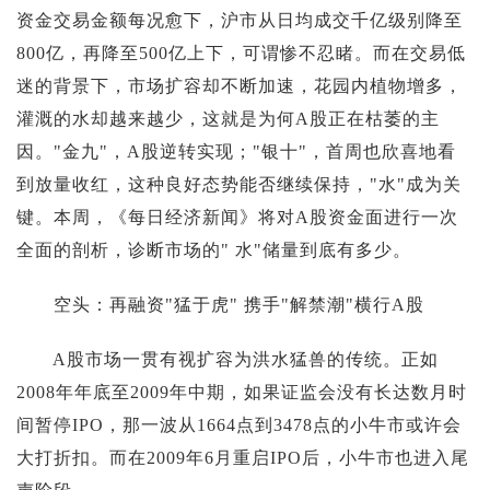
投资论坛
资金交易金额每况愈下，沪市从日均成交千亿级别降至
800亿，再降至500亿上下，可谓惨不忍睹。而在交易低
迷的背景下，市场扩容却不断加速，花园内植物增多，
灌溉的水却越来越少，这就是为何A股正在枯萎的主
因。"金九"，A股逆转实现；"银十"，首周也欣喜地看
到放量收红，这种良好态势能否继续保持，"水"成为关
键。本周，《每日经济新闻》将对A股资金面进行一次
全面的剖析，诊断市场的" 水"储量到底有多少。
空头：再融资"猛于虎" 携手"解禁潮"横行A股
A股市场一贯有视扩容为洪水猛兽的传统。正如
2008年年底至2009年中期，如果证监会没有长达数月时
间暂停IPO，那一波从1664点到3478点的小牛市或许会
大打折扣。而在2009年6月重启IPO后，小牛市也进入尾