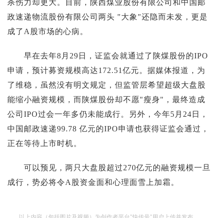
杀伤力却更大。目前，陕西煤业股份有限公司和中国邮
政速递物流股份有限公司两头 "大象"还隐而未发，更是
成了A股市场的心病。
早在去年8月29日，证监会就通过了陕煤股份的IPO
申请，预计募资规模高达172.51亿元。据媒体报道，为
了维稳，虽然没有明文规定，但监管层希望超级大盘股
能缩小融资规模，而陕煤股份却不愿"瘦身"，最终造成
公司IPO过会一年多仍未能成行。另外，今年5月24日，
中国邮政速递99.78 亿元的IPO申请也获得证监会通过，
正在等待上市时机。
可以预见，两只大盘股超过270亿元的融资规模一旦
成行，势必将令A股资金面和心理面雪上加霜。
以上内容（包括图片及视频）为创作者平台"快传号"用户上传并发布，