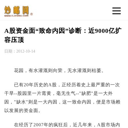
首 页
A股资金面“致命内因”诊断：近9000亿扩
邮票行情
容压顶
钱币行情
日期：2012-10-14
名家综述
花园，有水灌溉则向荣，无水灌溉则枯萎。
热点话题
邮币卡苑
已有20年历史的A股，正经历着史上最严重的一次
干旱--股园里一片蔫黄，毫无生气--"缺肥"是一大外
实战论坛
因，"缺水"则是一大内因，这一致命内因，便是市场赖
新品预告
以发展的资金面。
集藏资讯
在经历了2007年的疯狂后，近几年来，A股市场内