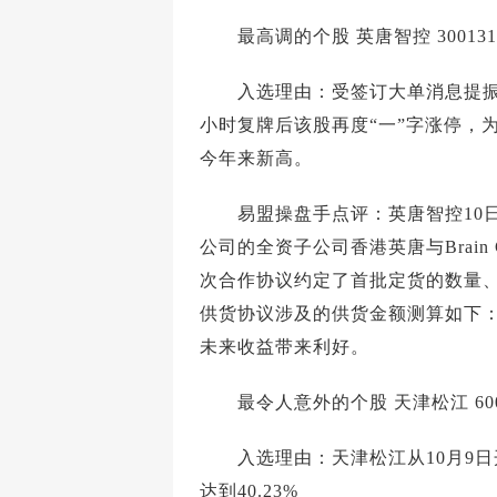
最高调的个股 英唐智控 300131
入选理由：受签订大单消息提振，英
小时复牌后该股再度“一”字涨停，为连
今年来新高。
易盟操盘手点评：英唐智控10日
公司的全资子公司香港英唐与Brain
次合作协议约定了首批定货的数量
供货协议涉及的供货金额测算如下：
未来收益带来利好。
最令人意外的个股 天津松江 600
入选理由：天津松江从10月9日开始
达到40.23%