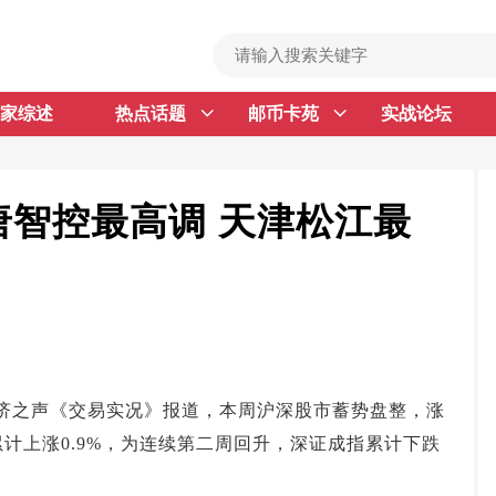
家综述
热点话题
邮币卡苑
实战论坛
首 页
邮票行情
钱币行情
唐智控最高调 天津松江最
名家综述
热点话题
邮币卡苑
实战论坛
济之声《交易实况》报道，本周沪深股市蓄势盘整，涨
新品预告
计上涨0.9%，为连续第二周回升，深证成指累计下跌
集藏资讯