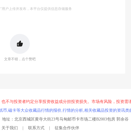
号"用户上传并发布，本平台仅提供信息存储服务
文章不错，点个赞吧
，也不与投资者约定分享投资收益或分担投资损失。市场有风险，投资需
纸币,磁卡等大众收藏品行情的报价,行情的分析,相关收藏品投资的资讯类
qq.com 地址：北京西城区黄寺大街23号马甸邮币卡市场二楼B2003包房 郭余谷
关于我们
|
联系方式
|
征集合作伙伴