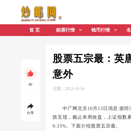
首 页
邮票行情
钱币行情
名
股票五宗最：英
意外
80
日期：2012-10-14
中广网北京10月13日消息 据经
分享
跌互现，截止本周收盘，上证指数累
0.33%。下面介绍股票五宗最。