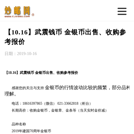
首 页
【10.16】武震钱币 金银币出售、收购参
邮票行情
考报价
钱币行情
日期：2019-10-16
名家综述
【10.16】武震钱币 金银币出售、收购参考报价
热点话题
金银币的行情波动比较的频繁，部分品种
邮币卡苑
感谢您的关注与支持
理解。
实战论坛
电话：18616397865（微信） 021-33662818（柜台）
长期高价：收购金银币，金银章、金条等（当天实时金价减）
新品预告
集藏资讯
品种名称
2019年建国70周年金银币