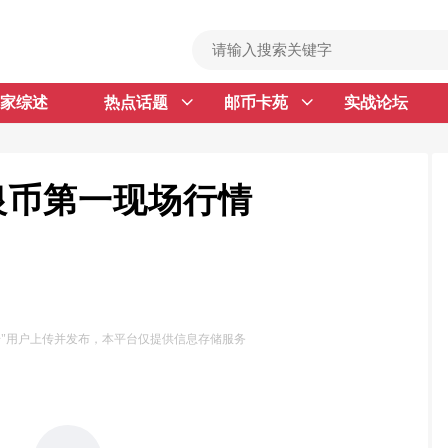
家综述
热点话题
邮币卡苑
实战论坛
首 页
邮票行情
钱币行情
金银币第一现场行情
名家综述
热点话题
邮币卡苑
号"用户上传并发布，本平台仅提供信息存储服务
实战论坛
新品预告
集藏资讯