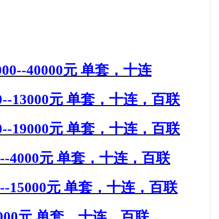
投资论坛
000--40000元 单套，十连
00--13000元 单套，十连，百联
00--19000元 单套，十连，百联
0---4000元 单套，十连，百联
0---15000元 单套，十连，百联
-12000元 单套，十连，百联