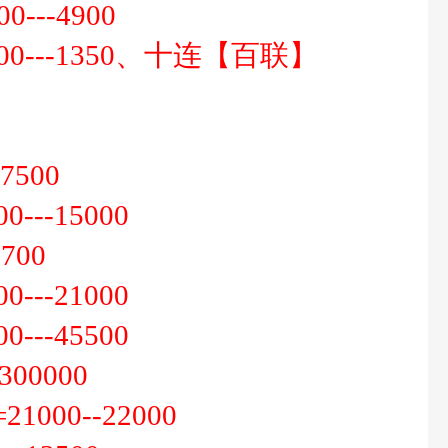
0---4900
00---1350、
十连
【百联】
-7500
00---15000
0700
00---21000
00---45500
-300000
=21000--22000