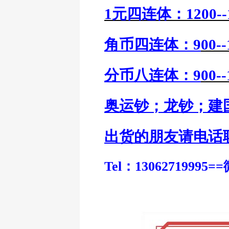
1元四连体：1200-
角币四连体：9
00
分币八连体：9
00
奥运钞；
龙钞；
建
出货的朋友请电话
Tel：13062719995=