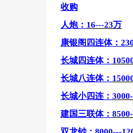
收购
人炮：
16---23万
康银阁四连体：23
长城四连体：
105
长城八连体：
150
长城小四连：
300
建国三联体：
850
双龙钞：80
00--