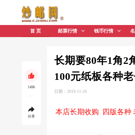
首 页
邮票行情
钱币行情
名
长期要80年1角2角
100元纸板各种
1496
日期：2019-11-26
本店长期收购 四版各种 老包
分享