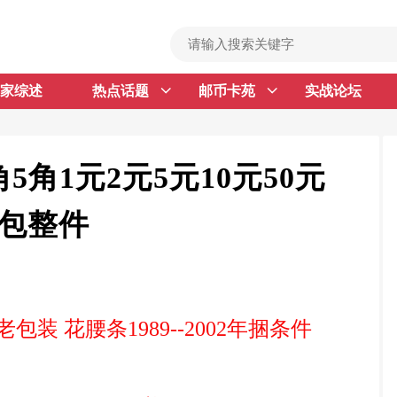
家综述
热点话题
邮币卡苑
实战论坛
首 页
邮票行情
钱币行情
5角1元2元5元10元50元
名家综述
老包整件
热点话题
邮币卡苑
实战论坛
装 花腰条1989--2002年捆条件
新品预告
集藏资讯