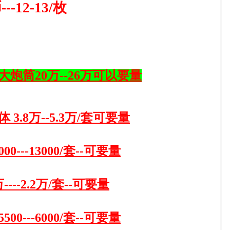
-12-13/枚
大炮筒
20万--26万可以要量
体
3.8万--
5.3
万
/套可要量
000---13
0
00/套--可要量
----2.
2
万
/套--可要量
00---6
0
00/套--可要量