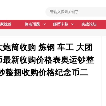
家综述
热点话题
邮币卡苑
实战论坛
首 页
邮票行情
钱币行情
炮筒收购 炼钢 车工 大团
名家综述
币最新收购价格表奥运钞整
热点话题
国钞整捆收购价格纪念币二
邮币卡苑
实战论坛
新品预告
集藏资讯