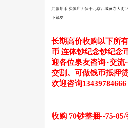
共赢邮币 实体店面位于北京西城黄寺大街23
下藏友
长期高价收购以下所
币 连体钞纪念钞纪念
迎各位泉友咨询~交流
交
割。
可做钱币抵押贷
欢迎咨询1343978466
收购 70钞整捆--75-85