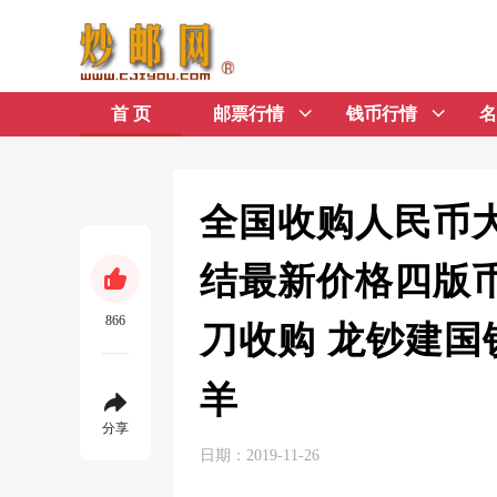
首 页
邮票行情
钱币行情
名
全国收购人民币大
结最新价格四版
866
刀收购 龙钞建
羊
分享
日期：2019-11-26