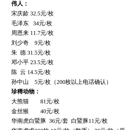
伟人：
宋庆龄 32.5
元/枚
毛泽东
34元/枚
周恩来 11.7
元/枚
刘少奇 9
元/枚
朱
德 31.5元/枚
邓小平 23.5
元/枚
陈
云 14.5元/枚
孙中山
5元/枚（200枚以上电话确认）
珍稀动物：
大熊猫
81元/枚
金丝猴
40元/枚
华南虎白鱀豚
36元/套 白鱀豚11元/枚