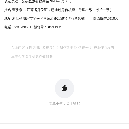
认证员注：交易级别有效期至2020年3月3日。
姓名:董步楼 （江苏省身份证，已通过身份核查，号码一致，照片一致）
地址:浙江省湖州市吴兴区草荡漾路2599号卡丽兰18栋 邮政编码:313000
电话:18367266301 微信号：since1506
以上内容（包括图片及视频）为创作者平台"快传号"用户上传并发布，
本平台仅提供信息存储服务
文章不错，点个赞吧