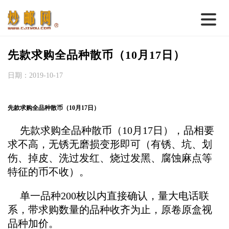
首 页
先款求购全品种散币（10月17日）
邮票行情
日期：2019-10-17
钱币行情
先款求购全品种散币（10月17日）
名家综述
先款求购全品种散币（10月17日），
品相要
热点话题
求不高，无锈无磨损变形即可（有锈、坑、划
邮币卡苑
伤、掉皮、洗过发红、烧过发黑、腐蚀麻点等
特征的币不收）。
实战论坛
新品预告
单一品种200枚以内直接确认，量大电话联
系，带求购数量的品种收齐为止，原卷原盒视
集藏资讯
品种加价。