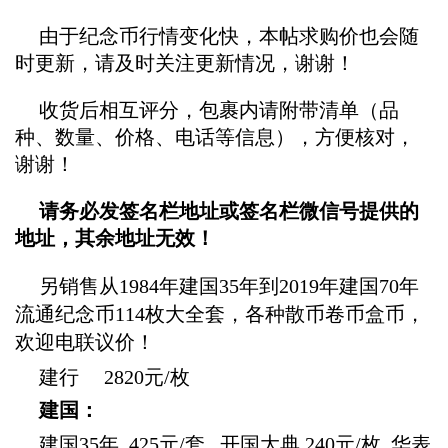
投资论坛
由于纪念币行情变化快，本帖求购价也会随
时更新，请及时关注更新情况，谢谢！
收货后相互评分，包裹内请附带清单（品
种、数量、价格、电话等信息），方便核对，
谢谢！
请务必发签名栏地址或签名栏微信号提供的
地址，其余地址无效！
另销售从1984年建国35年到2019年建国70年
流通
纪念币
114枚大全套，各种散币卷币盒币，
欢迎电联议价！
建
行
2820元/枚
建国：
建国
35年 425元/套 开国大典 240元/枚 华表