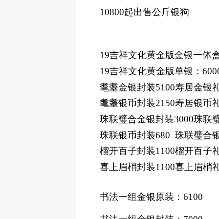
10800起出售公斤银狗
19吉祥文化黄金版金银一体
19吉祥文化黄金版单银：
600
耄耋金银封装
5100寿居金银礼盒
耄耋银币封装
2150寿居银币礼盒
珠联璧合金银封装
3000珠联
珠联银币封装
680 珠联璧合
榴开百子封装
1100榴开百子礼盒
喜上眉梢封装
1100喜上眉梢礼盒
书法一组金银原装：
6100