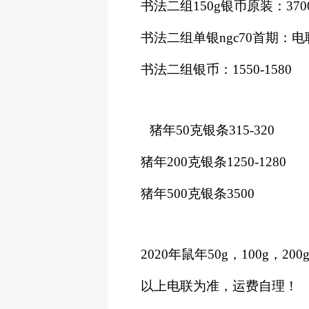
书法二组
150g银币原装：370
书法二组单银
ngc70首期：
书法二组银币：
1550-1580
猪年
50克银条315-320
猪年
200克银条1250-1280
猪年
500克银条3500
2020年鼠年50g，100g，2
以上电联为准，运费自理！