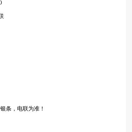
0
电联
00g银条，电联为准！