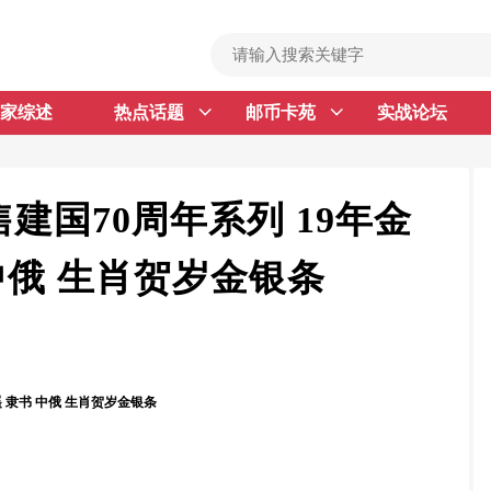
家综述
热点话题
邮币卡苑
实战论坛
首 页
邮票行情
钱币行情
售建国70周年系列 19年金
名家综述
中俄 生肖贺岁金银条
热点话题
邮币卡苑
实战论坛
遥 隶书 中俄 生肖贺岁金银条
新品预告
集藏资讯