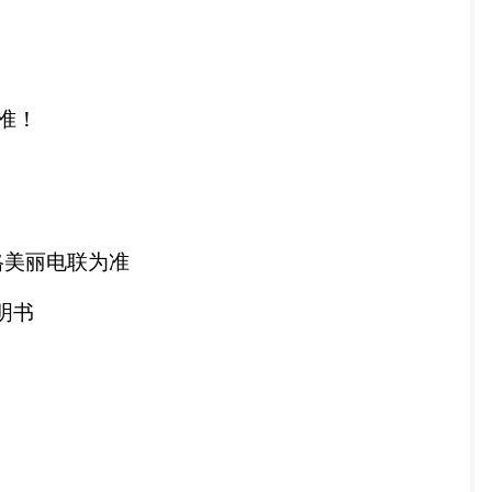
为准！
格美丽电联为准
明书