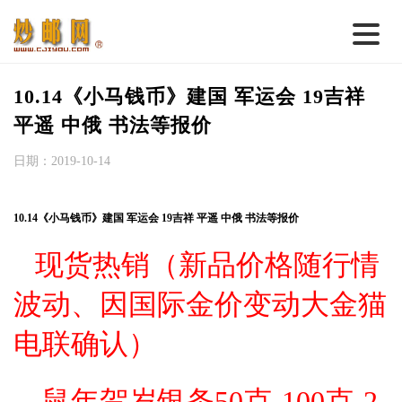
首 页
10.14《小马钱币》建国 军运会 19吉祥
邮票行情
平遥 中俄 书法等报价
钱币行情
日期：2019-10-14
名家综述
10.14《小马钱币》建国 军运会 19吉祥 平遥 中俄 书法等报价
热点话题
现
货热销
（新品价格随行情
邮币卡苑
波动、因国际金价变动大金猫
实战论坛
电联确认）
新品预告
集藏资讯
鼠年贺岁银条50克-100克-2