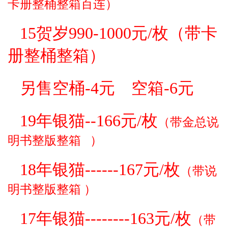
卡册
整桶整箱百连）
15贺岁990-1000元/枚（带卡
册整桶整箱）
另售空桶-4元 空箱-6元
19年银猫--166元/枚
（
带金总
说
明书
整版整箱
）
18年银猫------167元/枚
（
带
说
明书
整版整箱
）
17年银猫--------163元/枚
（
带