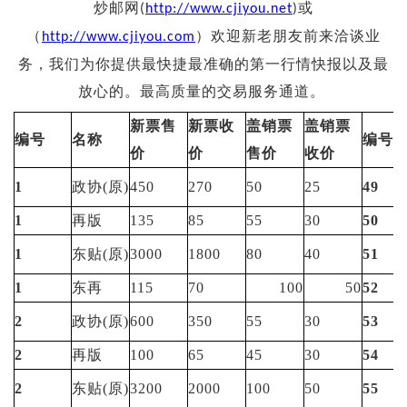
投资论坛
炒邮网
或
(
http://www.cjiyou.net
)
（
）欢迎新老朋友前来洽谈业
http://www.cjiyou.com
务，我们为你提供最快捷最准确的第一行情快报以及最
放心的。最高质量的交易服务通道。
新票售
新票收
盖销票
盖销票
编号
名称
编号
价
价
售价
收价
1
政协(原)
450
270
50
25
49
1
再版
135
85
55
30
50
1
东贴(原)
3000
1800
80
40
51
1
东再
115
70
100
50
52
2
政协(原)
600
350
55
30
53
2
再版
100
65
45
30
54
2
东贴(原)
3200
2000
100
50
55