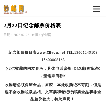
首 页
2月22日纪念邮票价格表
邮票行情
日期：2022-02-22
来源：炒邮网
钱币行情
名家综述
纪念邮票价目表
www.Cjiyou.net
TEL:
13601240103
15600008168
热点话题
仅供收藏的网友参考，具体电话议价
纪念邮票简称
(
)
C
邮币卡苑
，盖销票简称
K
实战论坛
收购请必须保证全品，原胶，本处收购绝不苛刻，但是
新品预告
也不会收购垃圾品相。文革票和老纪特邮票全品和非全
集藏资讯
品差价较大，特此声明！