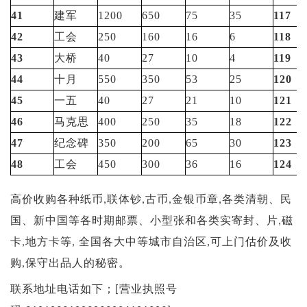
41
建军
1200
650
75
35
117
42
工会
250
160
16
6
118
43
大桥
40
27
10
4
119
44
十月
550
350
53
25
120
45
一五
40
27
21
10
121
46
马克思
400
250
35
18
122
47
纪念碑
350
200
65
30
123
48
工会
450
300
36
16
124
高价收购各种纸币
联体钞
古币
金银币章
各类清朝、民
,
,
,
,
国、新中国等各时期邮票、小型张和各类实寄封、片
磁
,
卡
地方卡等
全国各大中等城市自治区
可上门估价及收
,
,
,
购
保守出品人的秘密。
,
联系地址电话如下；
营业执照号
[